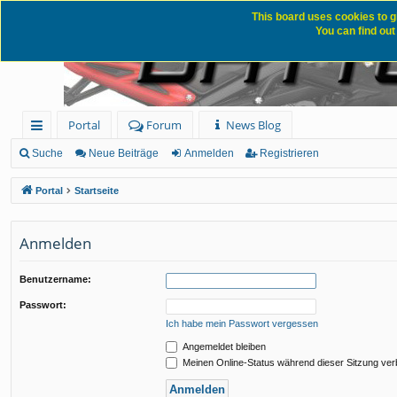
This board uses cookies to g
You can find out
Portal
Forum
News Blog
ch
Suche
Neue Beiträge
Anmelden
Registrieren
ne
Portal
Startseite
llz
ug
Anmelden
rif
Benutzername:
f
Passwort:
Ich habe mein Passwort vergessen
Angemeldet bleiben
Meinen Online-Status während dieser Sitzung ve