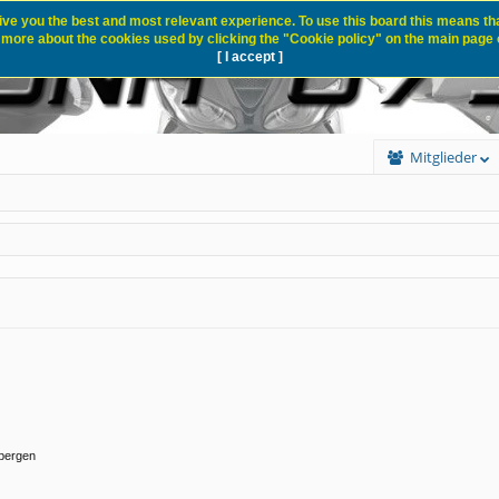
ive you the best and most relevant experience. To use this board this means tha
 more about the cookies used by clicking the "Cookie policy" on the main page o
[ I accept ]
Mitglieder
rbergen