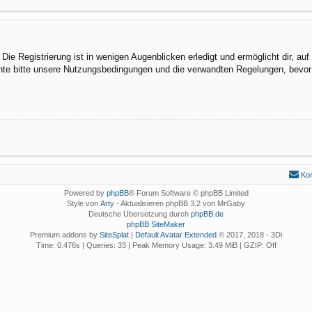
ie Registrierung ist in wenigen Augenblicken erledigt und ermöglicht dir, au
te bitte unsere Nutzungsbedingungen und die verwandten Regelungen, bevor du
Kon
Powered by
phpBB
® Forum Software © phpBB Limited
Style von
Arty
- Aktualisieren phpBB 3.2 von MrGaby
Deutsche Übersetzung durch
phpBB.de
phpBB SiteMaker
Premium addons by
SiteSplat
|
Default Avatar Extended
© 2017, 2018 - 3Di
Time: 0.476s
|
Queries: 33
| Peak Memory Usage: 3.49 MiB | GZIP: Off